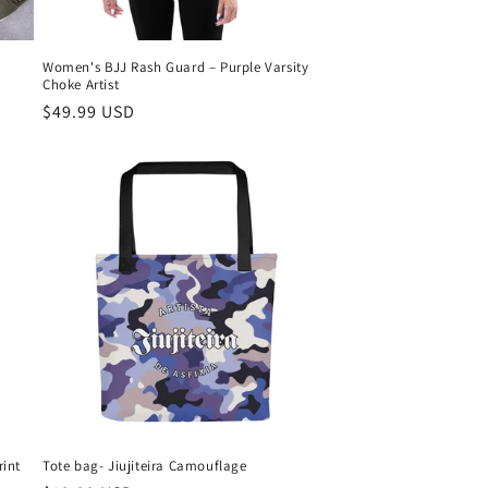
Women's BJJ Rash Guard – Purple Varsity
Choke Artist
Preço
$49.99 USD
normal
rint
Tote bag- Jiujiteira Camouflage