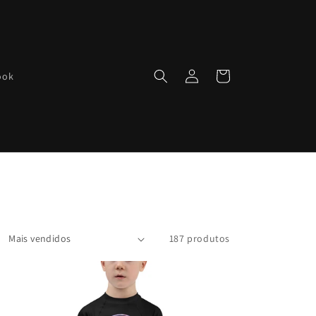
Fazer
Carrinho
ook
login
187 produtos