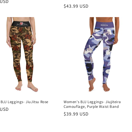
 USD
Preço
$43.99 USD
normal
BJJ Leggings- JiuJitsu Rose
Women's BJJ Leggings- Jiujiteira
Camouflage, Purple Waist Band
 USD
Preço
$39.99 USD
normal