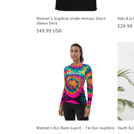
Women's Jiujiteira Under Armour Short
Kids BJJ 
Sleeve Shirt
Preço
$29.99
Preço
$49.99 USD
normal
normal
Women's BJJ Rash Guard – Tie Dye Jiujiteira
Youth BJJ