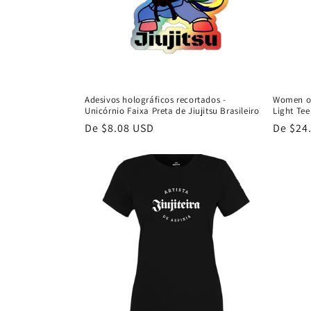
Adesivos holográficos recortados -
Women of 
Unicórnio Faixa Preta de Jiujitsu Brasileiro
Light Tee
Preço
De $8.08 USD
Preço
De $24
normal
normal