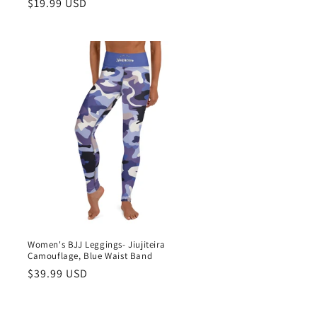
Preço
$19.99 USD
normal
Women's BJJ Leggings- Jiujiteira
Camouflage, Blue Waist Band
Preço
$39.99 USD
normal