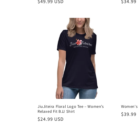
Preço
$49.99 USD
Preço
$34.99
normal
normal
JiuJiteira Floral Logo Tee – Women’s
Women's 
Relaxed Fit BJJ Shirt
Preço
$39.99
Preço
$24.99 USD
normal
normal