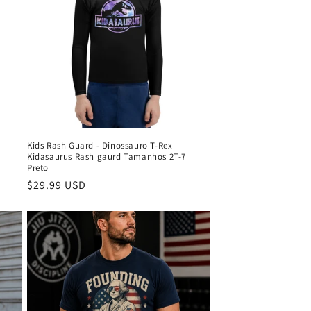
Kids Rash Guard - Dinossauro T-Rex
Kidasaurus Rash gaurd Tamanhos 2T-7
Preto
Preço
$29.99 USD
normal