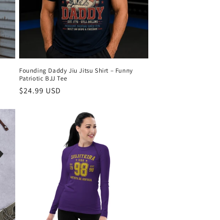
Founding Daddy Jiu Jitsu Shirt – Funny
Patriotic BJJ Tee
Preço
$24.99 USD
normal