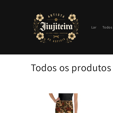
Pular
para o
conteúdo
Lar
Todos
C
Todos os produtos
o
l
e