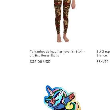
ç
ã
o
:
Tamanhos de leggings juvenis (8-14) -
Sutiã esp
Jiujitsu Roses Skulls
Branco
Preço
$32.00 USD
Preço
$34.99
normal
normal