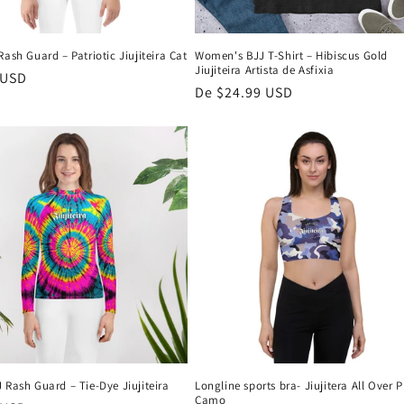
Rash Guard – Patriotic Jiujiteira Cat
Women's BJJ T-Shirt – Hibiscus Gold
Jiujiteira Artista de Asfixia
 USD
Preço
De $24.99 USD
normal
 Rash Guard – Tie-Dye Jiujiteira
Longline sports bra- Jiujitera All Over P
Camo