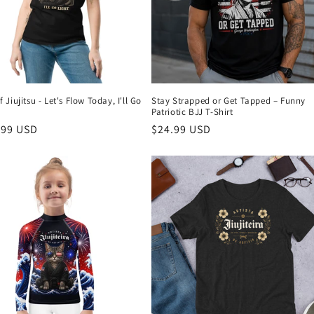
Jiujitsu - Let's Flow Today, I'll Go
Stay Strapped or Get Tapped – Funny
Patriotic BJJ T-Shirt
.99 USD
Preço
$24.99 USD
normal